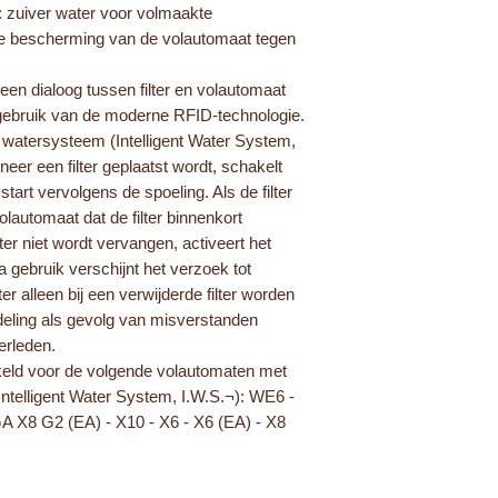
: zuiver water voor volmaakte
ale bescherming van de volautomaat tegen
en dialoog tussen filter en volautomaat
ebruik van de moderne RFID-technologie.
e watersysteem (Intelligent Water System,
eer een filter geplaatst wordt, schakelt
 start vervolgens de spoeling. Als de filter
volautomaat dat de filter binnenkort
er niet wordt vervangen, activeert het
gebruik verschijnt het verzoek tot
r alleen bij een verwijderde filter worden
eling als gevolg van misverstanden
verleden.
eld voor de volgende volautomaten met
Intelligent Water System, I.W.S.¬): WE6 -
 X8 G2 (EA) - X10 - X6 - X6 (EA) - X8