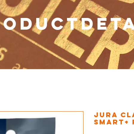
RODUCTDETA
Jura CL
SMART+ 