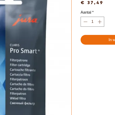
Pri
€ 37,49
Aantal
*
In 