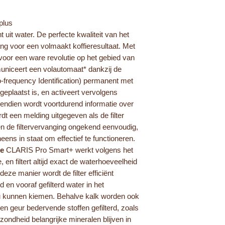
 plus
 uit water. De perfecte kwaliteit van het
ang voor een volmaakt koffieresultaat. Met
or een ware revolutie op het gebied van
mmuniceert een volautomaat* dankzij de
frequency Identification) permanent met
r geplaatst is, en activeert vervolgens
endien wordt voortdurend informatie over
rdt een melding uitgegeven als de filter
leen de filtervervanging ongekend eenvoudig,
ns in staat om effectief te functioneren.
ie
CLARIS Pro Smart+ werkt volgens het
 en filtert altijd exact de waterhoeveelheid
deze manier wordt de filter efficiënt
d en vooraf gefilterd water in het
ou kunnen kiemen. Behalve kalk worden ook
n geur bedervende stoffen gefilterd, zoals
zondheid belangrijke mineralen blijven in