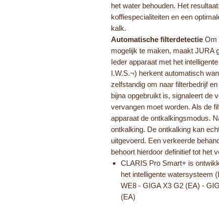
het water behouden. Het resultaat
koffiespecialiteiten en een optim
kalk.
Automatische filterdetectie
Om e
mogelijk te maken, maakt JURA g
Ieder apparaat met het intelligent
I.W.S.¬) herkent automatisch wann
zelfstandig om naar filterbedrijf en
bijna opgebruikt is, signaleert de 
vervangen moet worden. Als de filt
apparaat de ontkalkingsmodus. Na 
ontkalking. De ontkalking kan echte
uitgevoerd. Een verkeerde behand
behoort hierdoor definitief tot het 
CLARIS Pro Smart+ is ontwikk
het intelligente watersysteem (
WE8 - GIGA X3 G2 (EA) - GIGA
(EA)