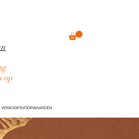
an
ng
n op
VERKOOPSVOORWAARDEN