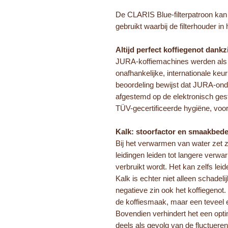
De CLARIS Blue-filterpatroon kan
gebruikt waarbij de filterhouder in
Altijd perfect koffiegenot dankz
JURA-koffiemachines werden als u
onafhankelijke, internationale ke
beoordeling bewijst dat JURA-ond
afgestemd op de elektronisch ges
TÜV-gecertificeerde hygiëne, voo
Kalk: stoorfactor en smaakbede
Bij het verwarmen van water zet z
leidingen leiden tot langere verw
verbruikt wordt. Het kan zelfs lei
Kalk is echter niet alleen schadel
negatieve zin ook het koffiegenot.
de koffiesmaak, maar een teveel e
Bovendien verhindert het een opti
deels als gevolg van de fluctuere