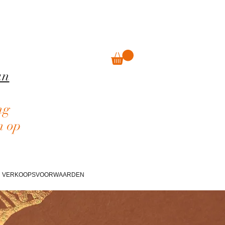
an
ng
n op
VERKOOPSVOORWAARDEN