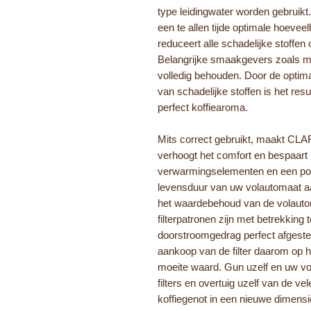
type leidingwater worden gebruikt.
een te allen tijde optimale hoeveel
reduceert alle schadelijke stoffen
Belangrijke smaakgevers zoals mi
volledig behouden. Door de optimale
van schadelijke stoffen is het res
perfect koffiearoma.
Mits correct gebruikt, maakt CLA
verhoogt het comfort en bespaart u
verwarmingselementen en een pom
levensduur van uw volautomaat aa
het waardebehoud van de volauto
filterpatronen zijn met betrekking 
doorstroomgedrag perfect afgest
aankoop van de filter daarom op h
moeite waard. Gun uzelf en uw 
filters en overtuig uzelf van de v
koffiegenot in een nieuwe dimensi