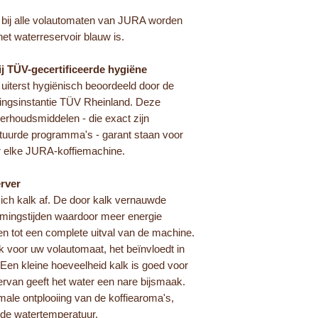
 bij alle volautomaten van JURA worden
 het waterreservoir blauw is.
ij TÜV-gecertificeerde hygiëne
iterst hygiënisch beoordeeld door de
uringsinstantie TÜV Rheinland. Deze
erhoudsmiddelen - die exact zijn
tuurde programma's - garant staan voor
r elke JURA-koffiemachine.
rver
ich kalk af. De door kalk vernauwde
armingstijden waardoor meer energie
den tot een complete uitval van de machine.
ijk voor uw volautomaat, het beïnvloedt in
 Een kleine hoeveelheid kalk is goed voor
rvan geeft het water een nare bijsmaak.
male ontplooiing van de koffiearoma's,
nde watertemperatuur.