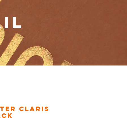
IL
lter Claris
ack