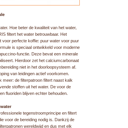
ule
ater. Hoe beter de kwaliteit van het water,
S filtert het water betrouwbaar. Het
t voor perfecte koffie: puur water voor puur
rmule is speciaal ontwikkeld voor moderne
uccino-functie. Deze bevat een minerale
iliseert. Hierdoor zet het calciumcarbonaat
mbereiding niet in het doorloopsysteem af.
ping van leidingen actief voorkomen.
meer: de filterpatroon filtert naast kalk
ende stoffen uit het water. De voor de
en fluoriden blijven echter behouden.
gwater
fessionele tegenstroomprincipe en filtert
die voor de bereiding nodig is. Dankzij de
ilterpatronen wereldwijd en dus met elk