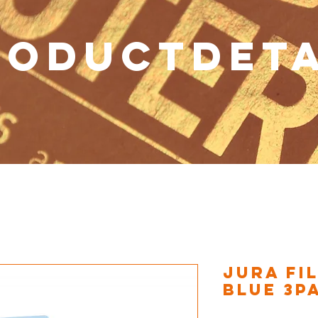
RODUCTDETA
Jura Fi
Blue 3p