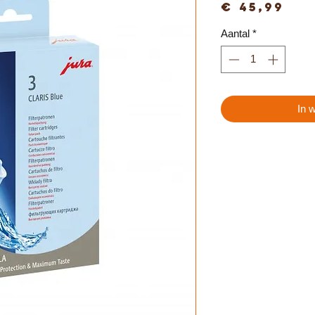
Pri
€ 45,99
Aantal
*
In 