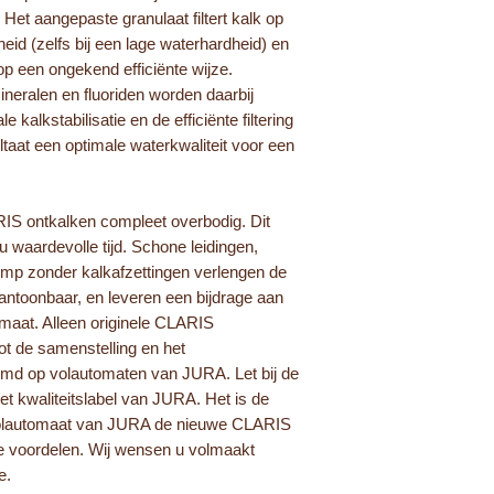
 Het aangepaste granulaat filtert kalk op
heid (zelfs bij een lage waterhardheid) en
 op een ongekend efficiënte wijze.
neralen en fluoriden worden daarbij
 kalkstabilisatie en de efficiënte filtering
ultaat een optimale waterkwaliteit voor een
RIS ontkalken compleet overbodig. Dit
 waardevolle tijd. Schone leidingen,
p zonder kalkafzettingen verlengen de
ntoonbaar, en leveren een bijdrage aan
maat. Alleen originele CLARIS
tot de samenstelling en het
emd op volautomaten van JURA. Let bij de
et kwaliteitslabel van JURA. Het is de
volautomaat van JURA de nieuwe CLARIS
ele voordelen. Wij wensen u volmaakt
e.