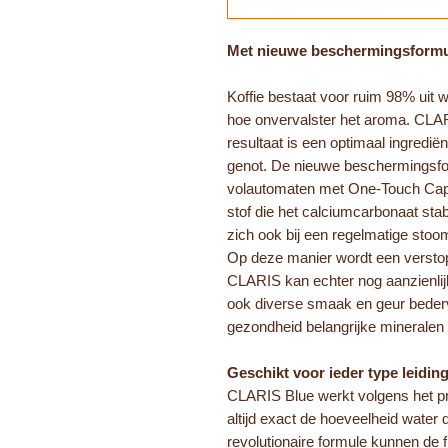
Met nieuwe beschermingsform
Koffie bestaat voor ruim 98% uit w
hoe onvervalster het aroma. CLARI
resultaat is een optimaal ingrediën
genot. De nieuwe beschermingsfo
volautomaten met One-Touch Capp
stof die het calciumcarbonaat stab
zich ook bij een regelmatige stoo
Op deze manier wordt een verstop
CLARIS kan echter nog aanzienlijk 
ook diverse smaak en geur bederv
gezondheid belangrijke mineralen 
Geschikt voor ieder type leidin
CLARIS Blue werkt volgens het pro
altijd exact de hoeveelheid water 
revolutionaire formule kunnen de f