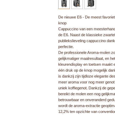
De nieuwe E6 - De meest favoriete
knop
Cappuccino van een meesterhand: 
de E6. Naast de klassieke zwarteko
publiekslieveling cappuccino dank
perfectie.
De professionele Aroma-molen zor
gelijkmatiger maalresultaat, en h
kleurendisplay en toetsen maakt 
één druk op de knop mogelijk dan
is dankzij zijn tijdloze elegante 
meer aroma voor nog meer genot 
uniek koffiegenot. Dankzij de ge
bereikt de molen een nog gelijkma
betrouwbaar en onveranderd gedu
wordt de aroma-extractie geopti
12,2% ten opzichte van conventi