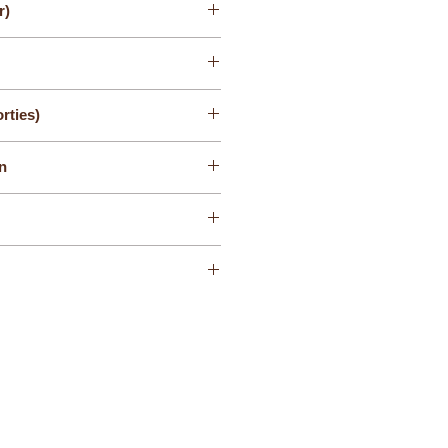
r)
rties)
en