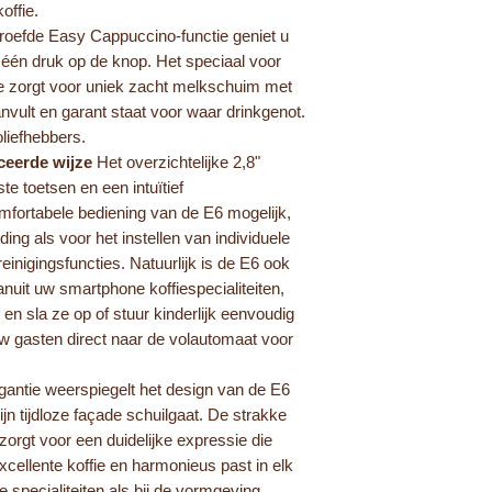
offie.
oefde Easy Cappuccino-functie geniet u
 één druk op de knop. Het speciaal voor
e zorgt voor uniek zacht melkschuim met
aanvult en garant staat voor waar drinkgenot.
liefhebbers.
ceerde wijze
Het overzichtelijke 2,8"
te toetsen en een intuïtief
fortabele bediening van de E6 mogelijk,
ing als voor het instellen van individuele
einigingsfuncties. Natuurlijk is de E6 ook
nuit uw smartphone koffiespecialiteiten,
 en sla ze op of stuur kinderlijk eenvoudig
w gasten direct naar de volautomaat voor
antie weerspiegelt het design van de E6
ijn tijdloze façade schuilgaat. De strakke
rgt voor een duidelijke expressie die
cellente koffie en harmonieus past in elk
e specialiteiten als bij de vormgeving