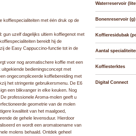
Waterreservoir (lite
1,9 L
Bonenreservoir (g)
 koffiespecialiteiten met één druk op de
280
gun uzelf dagelijks ultiem koffiegenot met
Koffieresidubak (po
ffiespecialiteiten bereidt hij de
16
zij de Easy Cappuccino-functie tot in de
Aantal specialiteit
11
gt voor nog aromatischere koffie met een
Koffiesterktes
et uitgekiende bedieningsconcept met
een ongecompliceerde koffiebereiding met
8
Digital Connect
kzij het stringente gebruikersmenu. De E6
design een blikvanger in elke keuken. Nog
Wifi connect (optie)
De professionele Aroma-molen geeft u
perfectioneerde geometrie van de molen
tigere kwaliteit van het maalgoed,
rende de gehele levensduur. Hierdoor
maliseerd en wordt een aromatoename van
onele molens behaald. Ontdek geheel