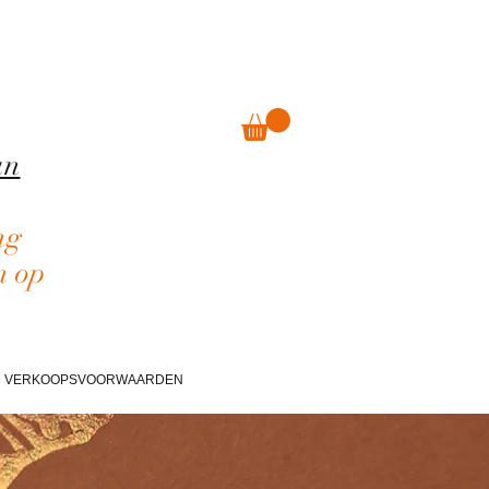
an
ng
n op
VERKOOPSVOORWAARDEN