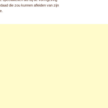
erdaad die zou kunnen afleiden van zijn
e.