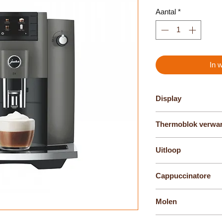
Aantal
*
In 
Display
TFT-kleurendisplay
Thermoblok verwa
1
Uitloop
Combi-uitloop
Cappuccinatore
Uitloop voor micros
Molen
Professional Aroma 