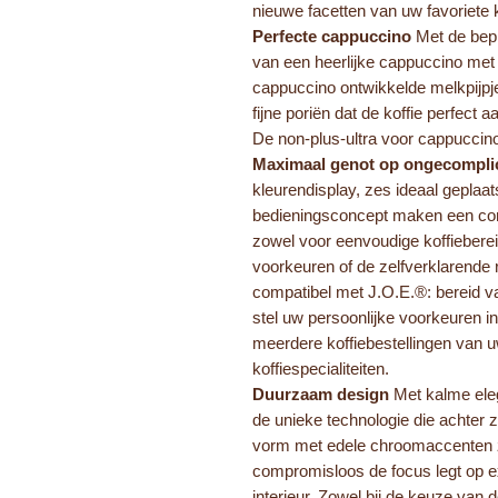
nieuwe facetten van uw favoriete k
Perfecte cappuccino
Met de bepr
van een heerlijke cappuccino met
cappuccino ontwikkelde melkpijpj
fijne poriën dat de koffie perfect 
De non-plus-ultra voor cappuccino
Maximaal genot op ongecompli
kleurendisplay, zes ideaal geplaats
bedieningsconcept maken een com
zowel voor eenvoudige koffiebereid
voorkeuren of de zelfverklarende r
compatibel met J.O.E.®: bereid va
stel uw persoonlijke voorkeuren in
meerdere koffiebestellingen van u
koffiespecialiteiten.
Duurzaam design
Met kalme eleg
de unieke technologie die achter z
vorm met edele chroomaccenten zo
compromisloos de focus legt op ex
interieur. Zowel bij de keuze van d