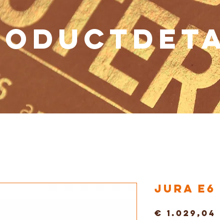
RODUCTDETA
Jura E6
€ 1.029,04