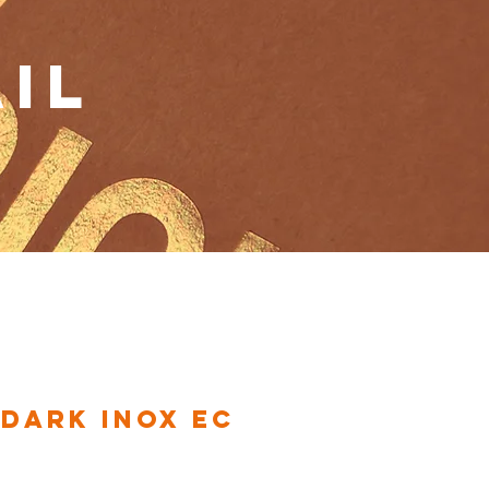
IL
 Dark Inox EC
Prijs