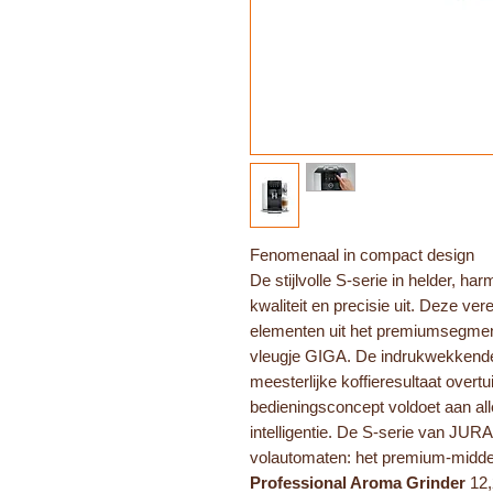
Fenomenaal in compact design
De stijlvolle S-serie in helder, ha
kwaliteit en precisie uit. Deze ve
elementen uit het premiumsegmen
vleugje GIGA. De indrukwekkende d
meesterlijke koffieresultaat overt
bedieningsconcept voldoet aan al
intelligentie. De S-serie van JUR
volautomaten: het premium-midd
Professional Aroma Grinder
12,