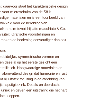
ail: daarvoor staat het karakteristieke design
p voor microschuim van de S8 is
rdige materialen en is een toonbeeld van
twikkeld voor de bereiding van
elkschuim tovert hij latte macchiato & Co.
liteit. Grafische voorstellingen en
 maken de bediening eenvoudiger dan ooit
ails
de duidelijke, symmetrische vormen en
n deze al op het eerste gezicht een
e stilistiek. Hoogwaardige materialen en
en alomvattend design dat harmonie en rust
 bij uitstek tot uiting in de afdekking van
st spuitgietzink. Details en doordacht
niek en geven een uitstraling die het hart
doet kloppen.