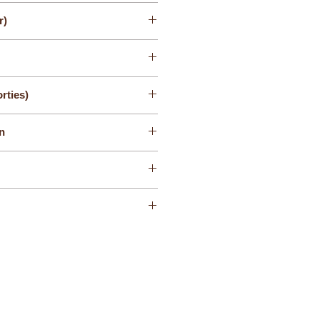
Grinder
r)
rties)
en
tooth) in leveringsomvang