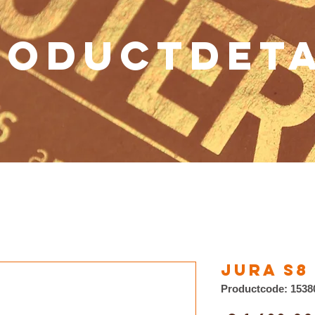
RODUCTDETA
Jura S8
Productcode: 1538