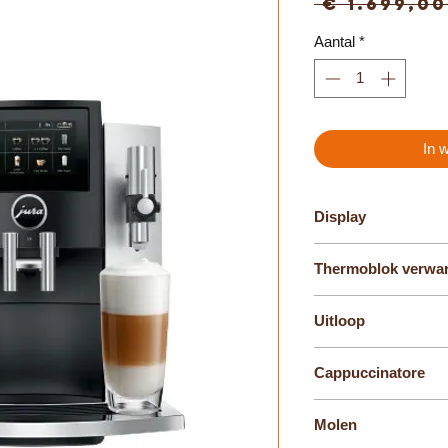
 € 1.699,00
Aantal
*
In 
Display
4,3"-Touchscreen
Thermoblok verwa
1
Uitloop
Combi-uitloop
Cappuccinatore
Uitloop voor micros
Molen