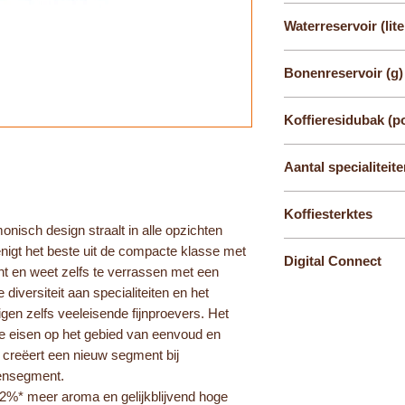
Professional Aroma 
Waterreservoir (lite
1,9 L
Bonenreservoir (g)
280
Koffieresidubak (po
16
Aantal specialiteit
15
Koffiesterktes
rmonisch design straalt in alle opzichten
10
renigt het beste uit de compacte klasse met
Digital Connect
t en weet zelfs te verrassen met een
iversiteit aan specialiteiten en het
Smart connect (blue
uigen zelfs veeleisende fijnproevers. Het
le eisen op het gebied van eenvoud en
A creëert een nieuw segment bij
ensegment.
2%* meer aroma en gelijkblijvend hoge