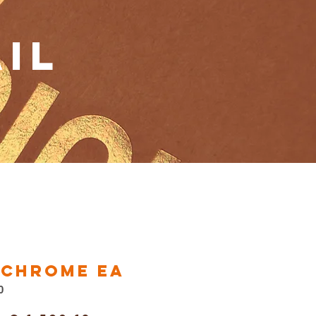
IL
 Chrome EA
0