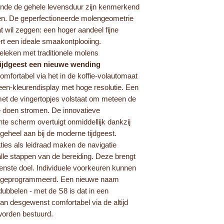
ende de gehele levensduur zijn kenmerkend
en. De geperfectioneerde molengeometrie
t wil zeggen: een hoger aandeel fijne
rt een ideale smaakontplooiing.
eleken met traditionele molens
tijdgeest een nieuwe wending
comfortabel via het in de koffie-volautomaat
een-kleurendisplay met hoge resolutie. Een
met de vingertopjes volstaat om meteen de
 te doen stromen. De innovatieve
nte scherm overtuigt onmiddellijk dankzij
t geheel aan bij de moderne tijdgeest.
ties als leidraad maken de navigatie
alle stappen van de bereiding. Deze brengt
enste doel. Individuele voorkeuren kunnen
en geprogrammeerd. Een nieuwe naam
dubbelen - met de S8 is dat in een
n desgewenst comfortabel via de altijd
worden bestuurd.