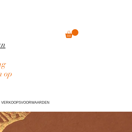
an
ng
n op
VERKOOPSVOORWAARDEN