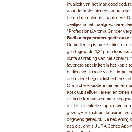
kwaliteit van het maalgoed gedur
voor de professionele aroma-mol
bereikt de optimale maalcurve. Da
deeltjes in het maalgoed garandee
*Professional Aroma Grinder verg
Bedieningscomfort geeft onze 
De bediening is overzichtelijk en 
geïntegreerde 4,3" grote touchscr
lichte aanraking van het scherm 
favoriete specialiteit in het kopje
bedieningsfilosofie via het imposa
de heldere begrijpelijkheid en slui
Grafische voorstellingen en anima
absoluut zelfverklarend en tonen 
u via de kortste weg naar het gew
in slechts enkele stappen word
geven, verplaatsen, kopiëren, ver
oogwenk gebeurd. De bediening ka
actuele, gratis JURA Coffee App 