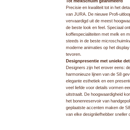
Tot melkschuim geanimeerd
Precisie en kwaliteit tot in het det
van JURA. De nieuwe Profi-uitloo
vervaardigd uit de meest hoogwaa
de beste look en feel. Speciaal on
koffiespecialiteiten met melk en m
steeds in de beste microschuimkwa
moderne animaties op het display
tevoren.
Designpresentie met unieke det
Designers zijn het erover eens: 
harmonieuze lijnen van de S8 geve
elegante esthetiek en een present
veel liefde voor details vormen e
uitstraalt. De hoogwaardigheid komt
het bonenreservoir van handgepolij
geplaatste accenten maken de S8 u
van elke designliefhebber sneller 