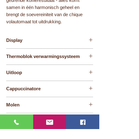
geurende koffieresultaat - alles komt
samen in één harmonisch geheel en
brengt de soevereiniteit van de chique
volautomaat tot uitdrukking.
Display
4,3'' touchscreen kleurendisplay
Thermoblok verwarmingssysteem
1
Uitloop
Combi-uitloop
Cappuccinatore
Profi-uitloop voor microschuim
Molen
Professional Aroma Grinder 2+ (P.A.G.2+)
Waterreservoir (liter)
1,9 L
Bonenreservoir (g)