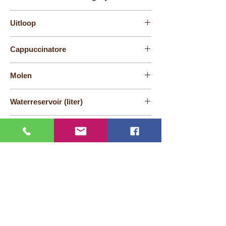
1
Uitloop
Combi-uitloop
Cappuccinatore
Profi-uitloop voor microschuim
Molen
Professional Aroma Grinder 2+ (P.A.G.2+)
Waterreservoir (liter)
1,9 L
Bonenreservoir (g)
280
Koffieresidubak (porties)
16
Aantal specialiteiten
31
Koffiesterktes
10