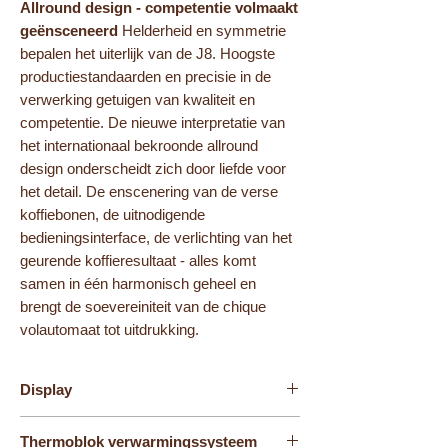
Allround design - competentie volmaakt
geënsceneerd
Helderheid en symmetrie
bepalen het uiterlijk van de J8. Hoogste
productiestandaarden en precisie in de
verwerking getuigen van kwaliteit en
competentie. De nieuwe interpretatie van
het internationaal bekroonde allround
design onderscheidt zich door liefde voor
het detail. De enscenering van de verse
koffiebonen, de uitnodigende
bedieningsinterface, de verlichting van het
geurende koffieresultaat - alles komt
samen in één harmonisch geheel en
brengt de soevereiniteit van de chique
volautomaat tot uitdrukking.
Display
4,3'' touchscreen kleurendisplay
Thermoblok verwarmingssysteem