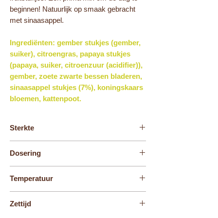
beginnen! Natuurlijk op smaak gebracht
met sinaasappel.
Ingrediënten: gember stukjes (gember,
suiker), citroengras, papaya stukjes
(papaya, suiker, citroenzuur (acidifier)),
gember, zoete zwarte bessen bladeren,
sinaasappel stukjes (7%), koningskaars
bloemen, kattenpoot.
Sterkte
3
Dosering
1 à 2 volle theelepel
Temperatuur
100° C
Zettijd