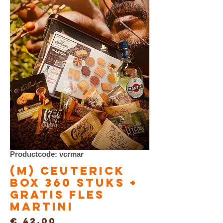
Productcode: vcrmar
(M) Ceuterick
BOX 360 STUKS +
GRATIS FLES
MARTINI
Prijs
€ 42,00