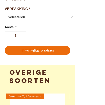
VERPAKKING
*
Aantal
*
In winkelkar plaatsen
Overige
soorten
Onmiddellijk leverbaar
Werkend zichtbaar (We