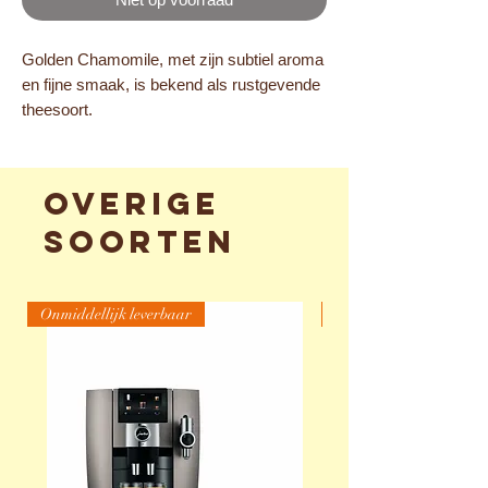
Golden Chamomile, met zijn subtiel aroma
en fijne smaak, is bekend als rustgevende
theesoort.
Overige
soorten
Onmiddellijk leverbaar
Werkend zichtbaar (We