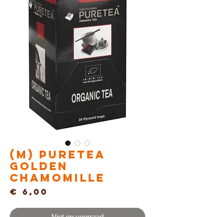
(M) Puretea
GOLDEN
CHAMOMILLE
Prijs
€ 6,00
Niet op voorraad