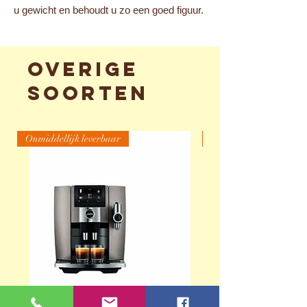
u gewicht en behoudt u zo een goed figuur.
Overige
soorten
Onmiddellijk leverbaar
Werkend zichtbaar (We