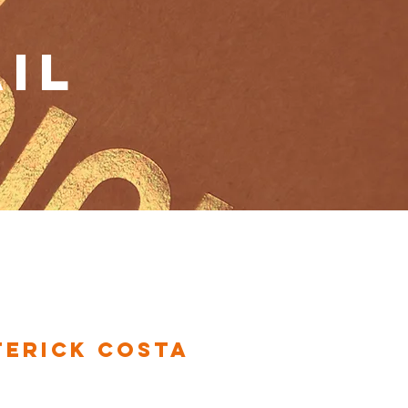
IL
terick COSTA