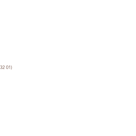
offies.be
32 01)