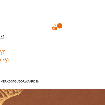
an
ng
n op
VERKOOPSVOORWAARDEN