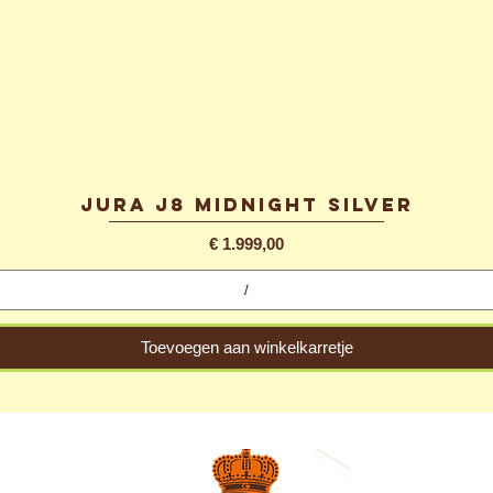
Jura J8 Midnight Silver
Snel overzicht
Prijs
€ 1.999,00
Toevoegen aan winkelkarretje