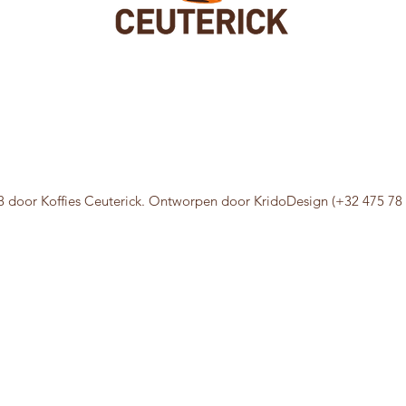
MEEUWENLAAN 20 - 8434 WESTENDE MIDDELKERKE
0)9 360 00 06 - MOB +32 (0)472905665 - +32 (0)496503873-
info@k
BTW: 0749938276
 door Koffies Ceuterick. Ontworpen door KridoDesign (+32 475 78 