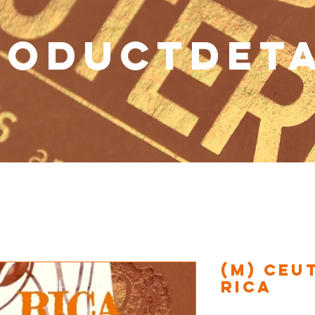
RODUCTDETA
(M) Ceu
RICA